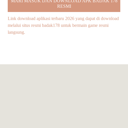
MARI MASUK DAN DOWNLOAD APK BADAK 178
RESMI
Link download aplikasi terbaru 2026 yang dapat di download 
melalui situs resmi badak178 untuk bermain game resmi 
langsung.